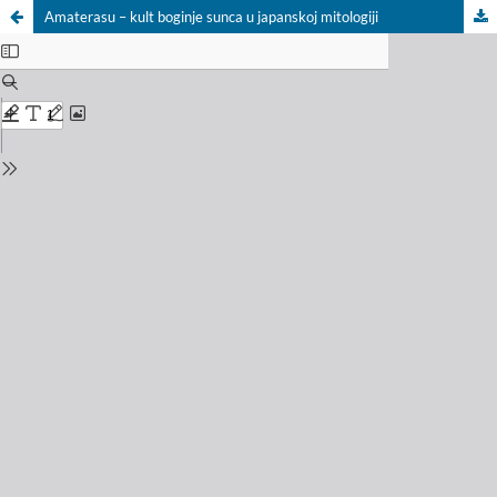
Amaterasu – kult boginje sunca u japanskoj mitologiji