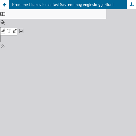
Promene i izazovi u nastavi Savremenog engleskog jezika I