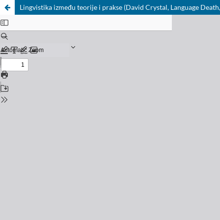
Lingvistika između teorije i prakse (David Crystal, Language Dea