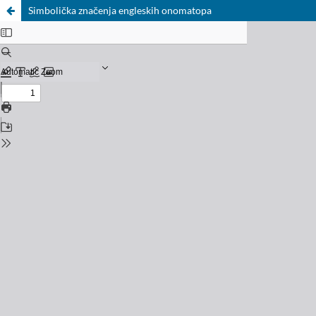
Simbolička značenja engleskih onomatopa