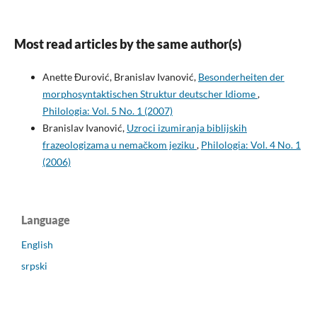
Most read articles by the same author(s)
Anette Đurović, Branislav Ivanović,
Besonderheiten der
morphosyntaktischen Struktur deutscher Idiome
,
Philologia: Vol. 5 No. 1 (2007)
Branislav Ivanović,
Uzroci izumiranja biblijskih
frazeologizama u nemačkom jeziku
,
Philologia: Vol. 4 No. 1
(2006)
Language
English
srpski