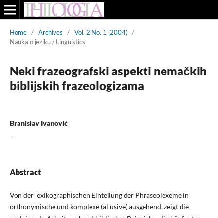
Home
/
Archives
/
Vol. 2 No. 1 (2004)
/
Nauka o jeziku / Linguistics
Neki frazeografski aspekti nemačkih
biblijskih frazeologizama
Branislav Ivanović
,
Abstract
Von der lexikographischen Einteilung der Phraseolexeme in
orthonymische und komplexe (allusive) ausgehend, zeigt die