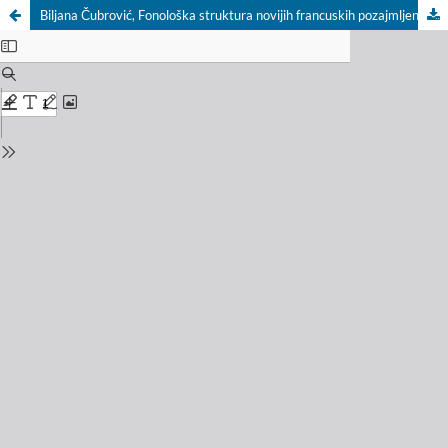
Biljana Čubrović, Fonološka struktura novijih francuskih pozajmljenica u savremenom engleskom jeziku, Beograd, Philologia/Filološki fakultet, 2005, 204