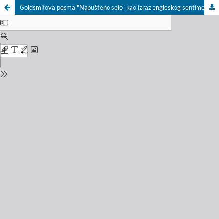
Goldsmitova pesma "Napušteno selo" kao izraz engleskog sentimentalizma