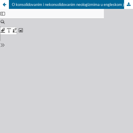
O konsolidovanim i nekonsolidovanim neologizmima u engleskom jeziku