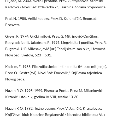
Elijade, M. 2003. Sveto i profano. Prev. Z. Stojanović. Sremski
Karlovci / Novi Sad: Izdavačka knji`žarnica Zorana Stojanovića.
Fraj, N. 1985. Veliki kodeks. Prev. D. Kujund`žić. Beograd:
Prosveta.
Grevs, R. 1974. Grčki mitovi. Prev. G. Mitrinović-Omčikus.
Beograd: Nolit. Jakobson, R. 1991. Lingvistika i poetika. Prev. R.
Bugarski. U P. Milosavljević (ur.) Teorijska misao o knji`ževnost.
Novi Sad: Svetovi, 523 – 531.
Kasirer, E. 1985. Filozoﬁja simboli~kih oblika (Mitsko mi{ljenje).
Prev. O. Kostre{evi}. Novi Sad: Dnevnik / Knji`evna zajednica
Novog Sada.
Nazon P. O, 1995-1999. Pisma sa Ponta. Prev. M. Milanković-
Krzanić. Isto~nik, godina IV-VIII, sveske 13-30.
Nazon P. O. 1992. Tužne pesme. Prev. V. Jagličić. Kragujevac:
Knji`ževni klub Katarine Bogdanović / Narodna biblioteka Vuk