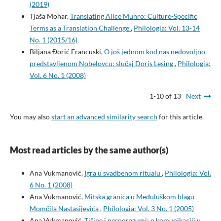
(2019)
Tjaša Mohar,
Translating Alice Munro: Culture-Specific
Terms as a Translation Challenge
,
Philologia: Vol. 13-14
No. 1 (2015/16)
Biljana Đorić Francuski,
O još jednom kod nas nedovoljno
predstavljenom Nobelovcu: slučaj Doris Lesing
,
Philologia:
Vol. 6 No. 1 (2008)
1-10 of 13
Next
You may also
start an advanced similarity search
for this article.
Most read articles by the same author(s)
Ana Vukmanović,
Igra u svadbenom ritualu
,
Philologia: Vol.
6 No. 1 (2008)
Ana Vukmanović,
Mitska granica u Međuluškom blagu
Momčila Nastasijevića
,
Philologia: Vol. 3 No. 1 (2005)
Ana Vukmanović,
Tišine i nesporazumi: o komunikaciji u