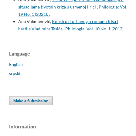
situacijama životnih kriza u usmenoj lirici
,
Philologia: Vol.
19 No. 1 (2021): .
Ana Vukmanović,
Konstrukt urbanog u romanu Kiša i
hartija Vladimira Tasića
,
Philologia: Vol. 10 No. 1 (2012)
Language
English
srpski
Make a Submission
Information