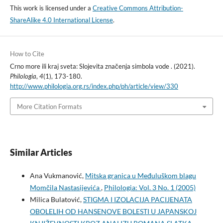
This work is licensed under a
Creative Commons Attribution-
ShareAlike 4.0 International License
.
How to Cite
Crno more ili kraj sveta: Slojevita značenja simbola vode . (2021).
Philologia
,
4
(1), 173-180.
http://www.philologia.org.rs/index.php/ph/article/view/330
More Citation Formats
Similar Articles
Ana Vukmanović,
Mitska granica u Međuluškom blagu
Momčila Nastasijevića
,
Philologia: Vol. 3 No. 1 (2005)
Milica Bulatović,
STIGMA I IZOLACIJA PACIJENATA
OBOLELIH OD HANSENOVE BOLESTI U JAPANSKOJ