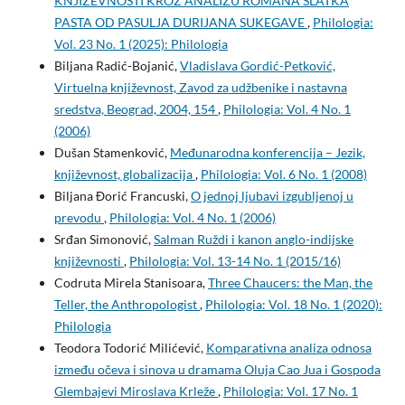
KNJIŽEVNOSTI KROZ ANALIZU ROMANA SLATKA
PASTA OD PASULJA DURIJANA SUKEGAVE
,
Philologia:
Vol. 23 No. 1 (2025): Philologia
Biljana Radić-Bojanić,
Vladislava Gordić-Petković,
Virtuelna književnost, Zavod za udžbenike i nastavna
sredstva, Beograd, 2004, 154
,
Philologia: Vol. 4 No. 1
(2006)
Dušan Stamenković,
Međunarodna konferencija – Jezik,
književnost, globalizacija
,
Philologia: Vol. 6 No. 1 (2008)
Biljana Đorić Francuski,
O jednoj ljubavi izgubljenoj u
prevodu
,
Philologia: Vol. 4 No. 1 (2006)
Srđan Simonović,
Salman Ruždi i kanon anglo-indijske
književnosti
,
Philologia: Vol. 13-14 No. 1 (2015/16)
Codruta Mirela Stanisoara,
Three Chaucers: the Man, the
Teller, the Anthropologist
,
Philologia: Vol. 18 No. 1 (2020):
Philologia
Teodora Todorić Milićević,
Komparativna analiza odnosa
između očeva i sinova u dramama Oluja Cao Jua i Gospoda
Glembajevi Miroslava Krleže
,
Philologia: Vol. 17 No. 1